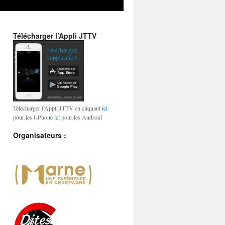
Télécharger l’Appli JTTV
Télécharger l’Appli JTTV en cliquant
ici
pour les I-Phone
ici
pour les Android
Organisateurs :