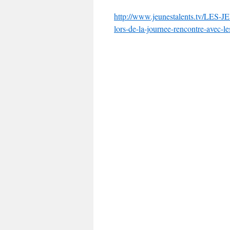
http://www.jeunestalents.tv/LE
lors-de-la-journee-rencontre-avec-l