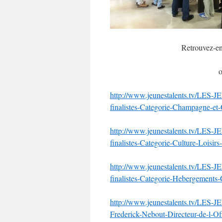
Retrouvez-en 
o
http://www.jeunestalents.tv/L
finalistes-Categorie-Champagne-e
http://www.jeunestalents.tv/L
finalistes-Categorie-Culture-Loisi
http://www.jeunestalents.tv/L
finalistes-Categorie-Hebergements
http://www.jeunestalents.tv/L
Frederick-Nebout-Directeur-de-l-O