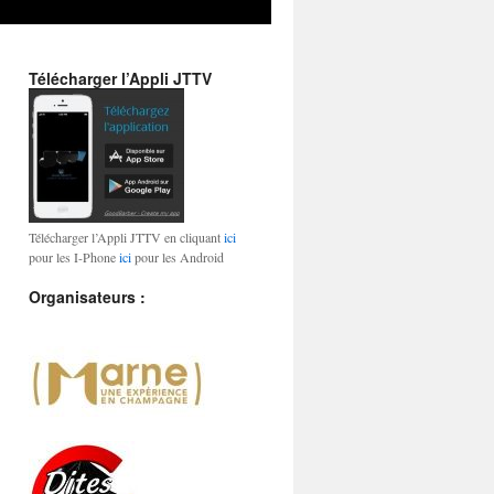
Télécharger l’Appli JTTV
Télécharger l’Appli JTTV en cliquant
ici
pour les I-Phone
ici
pour les Android
Organisateurs :