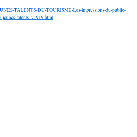
S-JEUNES-TALENTS-DU-TOURISME-Les-impressions-du-public-
es-jeunes-talents_v1919.html