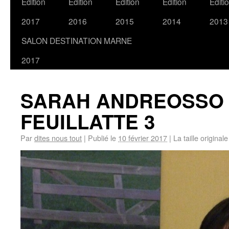
Edition
Edition
Edition
Edition
Editi
2017
2016
2015
2014
2013
SALON DESTINATION MARNE
2017
SARAH ANDREOSSO
FEUILLATTE 3
Par
dites nous tout
|
Publié le
10 février 2017
|
La taille original