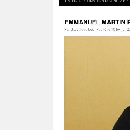
SALON DESTINATION MARNE 2017
EMMANUEL MARTIN P
Par
dites nous tout
|
Publié le
10 février 