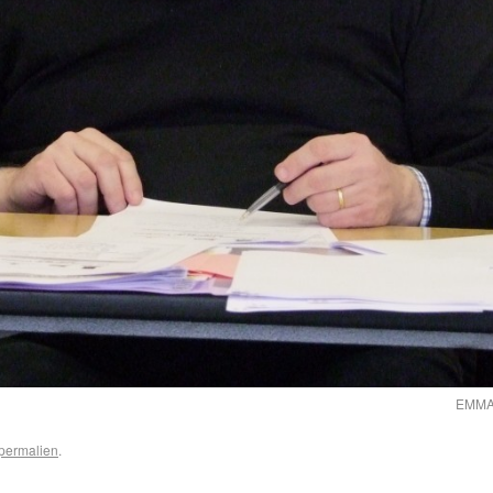
EMMA
permalien
.