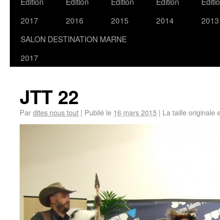
Edition
Edition
Edition
Edition
Editi
2017
2016
2015
2014
2013
SALON DESTINATION MARNE
2017
JTT 22
Par
dites nous tout
|
Publié le
16 mars 2015
|
La taille originale