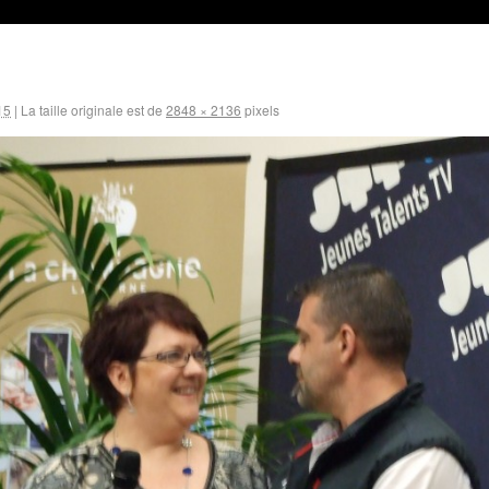
15
|
La taille originale est de
2848 × 2136
pixels