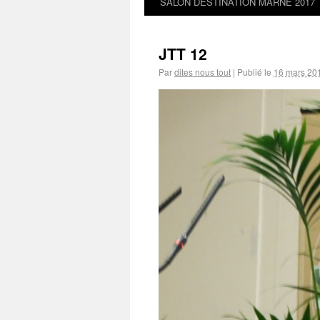
SALON DESTINATION MARNE 2017
JTT 12
Par
dites nous tout
|
Publié le
16 mars 20