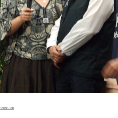
permalien
.