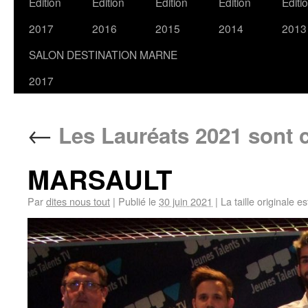
Edition
Edition
Edition
Edition
Editi
2017
2016
2015
2014
2013
SALON DESTINATION MARNE
2017
←
Les Lauréats 2021 sont
MARSAULT
Par
dites nous tout
|
Publié le
30 juin 2021
|
La taille originale e