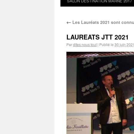
SALON DESTINATION MARNE 2017
←
Les Lauréats 2021 sont conn
LAUREATS JTT 2021
Par
dites nous tout
|
Publié le
30 juin 202