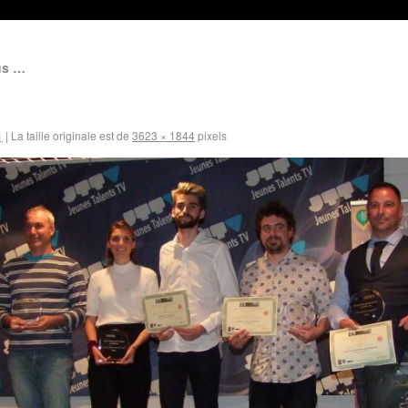
us …
1
|
La taille originale est de
3623 × 1844
pixels