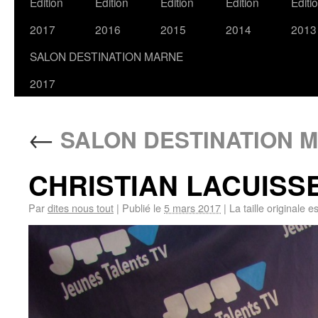
Edition
Edition
Edition
Edition
Editi
2017
2016
2015
2014
2013
SALON DESTINATION MARNE
2017
←
SALON DESTINATION M
CHRISTIAN LACUISSE
Par
dites nous tout
|
Publié le
5 mars 2017
|
La taille originale e