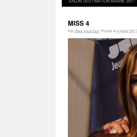
SALON DESTINATION MARNE 2017
MISS 4
Par
dites nous tout
|
Publié le
4 mars 201