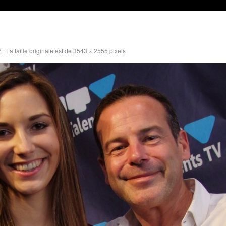
7
|
La taille originale est de
3543 × 2555
pixels