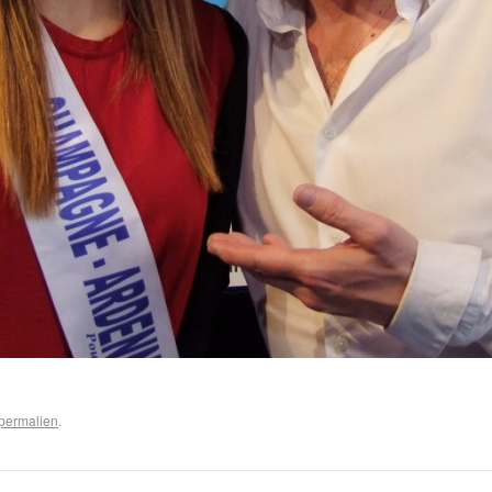
permalien
.