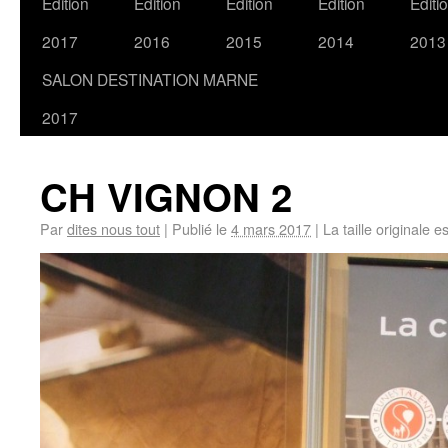
Edition
Edition
Edition
Edition
Editi
2017
2016
2015
2014
2013
SALON DESTINATION MARNE
2017
CH VIGNON 2
Par
dites nous tout
|
Publié le
4 mars 2017
|
La taille originale e