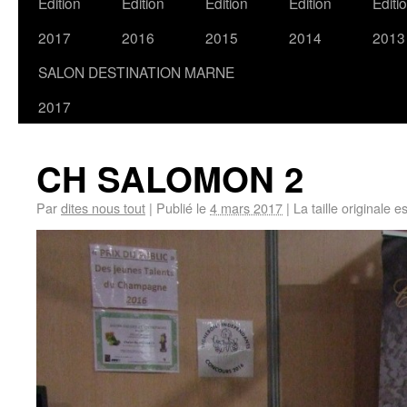
Edition
Edition
Edition
Edition
Editi
2017
2016
2015
2014
2013
SALON DESTINATION MARNE
2017
CH SALOMON 2
Par
dites nous tout
|
Publié le
4 mars 2017
|
La taille originale e